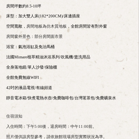
房間坪數約8.5-10坪
床型：加大雙人床
(182
*
200CM)/
床邊插座
空間寬敞，
房間地板為仿木質地板，
全館房間皆有對外窗
房間窗外景色：部分房間面市景
浴室：氣泡浴缸及免治馬桶
法國Mimare植萃精油沐浴系列/吹風機/盥洗用品
全身落地鏡/單人沙發/保險櫃
全館免費無線WIFI
42
吋的液晶電視/有線頻道
靜音電冰箱/快煮電熱水壺/免費咖啡包/台灣茗茶包/免費礦泉水
住宿須知
入住時間：下午5:00後，退房時間：中午11:00前。
照片僅供該房型參考，請依旅館現場房型實際狀況為準。