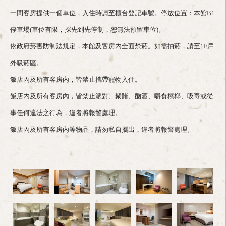
一間客房提供一個車位，入住時請至櫃台登記車號。停放位置：本館B1
停車場(車位有限，採先到先停制，恕無法預留車位)。
依政府菸害防制法規定，本館及客房內全面禁菸。如需抽菸，請至1F戶
外吸菸區。
飯店內及所有客房內，皆禁止攜帶寵物入住。
飯店內及所有客房內，皆禁止派對、聚賭、酗酒、嚼食檳榔、吸毒或從
事任何違法之行為，違者將報警處理。
飯店內及所有客房內等物品，請勿私自攜出，違者將報警處理。
.